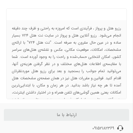
بلیط هواپیما کیش به مشهد
بلیط هواپیما کیش به اصفهان
درباره ما
بلیط هواپیما کیش به اهواز
بلیط هواپیما کیش به بندرعباس
رزرو هتل و پرواز ، فرآیندی است که امروزه به راحتی و ظرف چند دقیقه
انجام می‌شود. رزرو آنلاین هتل و پرواز در سایت نت هتل 724 بسیار
مسیرهای منتخب بلیط هواپیما و چارتر 4
ساده و در عین حال مقرون به صرفه است. "نت هتل 724" با ارائه‌ی
مشخصات، امکانات، موقعیت مکانی، عکس‌ و نقشه‌ی هتل‌های سراسر
بلیط هواپیما اهواز به تهران
کشور، امکان انتخابی حساب‌شده و راحت را به وجود آورده است. شما
بلیط هواپیما اهواز به مشهد
با مقایسه‌ی اطلاعات هتل‌های مختلف و در نظر گرفتن هزینه‌ی آنها،
بلیط هواپیما اصفهان به تهران
می‌توانید تمام جوانب را بسنجید و بعد برای رزرو هتل موردنظرتان
بلیط هواپیما اصفهان به مشهد
اقدام کنید. قوانین و مقررات هتل نیز در همان صفحه‌ی مشخصات هتل
بلیط هواپیما شیراز به تهران
آمده تا هر چه نیاز باشد بدانید. در هر زمان و مکان، با ابتدایی‌ترین
بلیط هواپیما شیراز به مشهد
امکانات یعنی همین گوشی‌های تلفن همراه و در اختیار داشتن اینترنت،
رزرو آنلاین هتل و پرواز امکان‌پذیر است. هزینه‌ی هتل و پرواز را نیز
آنلاین پرداخت می‌کنید و در نهایت واچر و بلیت خود را نیز آنلاین
دریافت خواهید کرد. "نت هتل 724" با در دستور کار قرار دادن شعار
ارتباط با ما
"تجربه‌ی شایسته‌ی سفر"، فرصت رزرو آنلاین هتل‌های تهران، هتل‌های
09152182369
مشهد، هتل‌های کیش، هتل‌های اصفهان، هتل‌های شیراز، هتل‌های