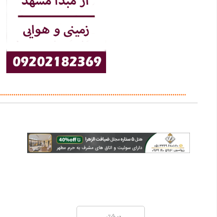
کرمانشاه
4,714
لامرد
9,888
پوکت
77,274
مزارشریف
18,375
ایلام
7,777
................................................................................................
بوشهر
10,901
لاهور
58,393
بیرجند
9,647
سنت پتر بورگ
50,974
زابل
11,751
سیرجان
10,572
کوالالامپور
95,125
بیشتر...